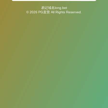
易记域名long.bet
© 2026 PG直营 All Rights Reserved.