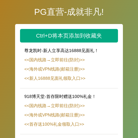
PG直营-成就非凡!
Ctrl+D将本页添加到收藏夹
尊龙凯时-新人立享高达16888见面礼！
<<国内线路→立即前往(防封)>>
<<海外或VPN线路(邮箱注册)>>
<<新人16888见面礼领取入口>>
918博天堂-首存限时赠送100%礼金！
<<国内线路→立即前往(防封)>>
<<海外或VPN线路(邮箱注册)>>
<<首存送100%礼金领取入口>>